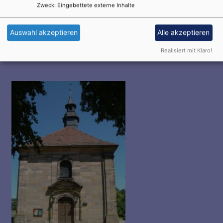
Zweck
:
Eingebettete externe Inhalte
Fr, 14.8. 19-21:30 Uhr
Auswahl akzeptieren
Alle akzeptieren
Place To Pray
Rel.-Päd. Felix Prechtel
Realisiert mit Klaro!
Bayreuth
Untergeschoss Magdalenenkirche