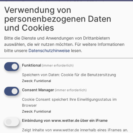
Gottesdienst mit Abendmahl, Pfrin. Mildenberger
Verwendung von
Bayreuth
Pfarrkirche St. Johannis
personenbezogenen Daten
und Cookies
Bitte die Dienste und Anwendungen von Drittanbietern
auswählen, die wir nutzen möchten.
Für weitere Informationen
bitte unsere
Datenschutzhinweise
lesen.
Funktional
(immer erforderlich)
So, 9.8. 10:30 Uhr
Speichern von Daten: Cookie für die Benutzersitzung
Gottesdienst mit Pfrin. Mildenberger
Zweck
:
Funktional
Bayreuth
Magdalenenkirche
Consent Manager
(immer erforderlich)
Cookie Consent speichert Ihre Einwilligungsstatus im
Browser
Zweck
:
Funktional
Einbindung von www.wetter.de über ein iFrame
Zeigt Inhalte von www.wetter.de innerhalb eines iFrames an.