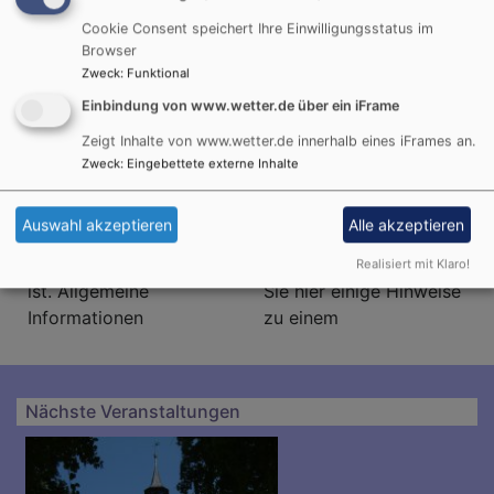
eine
Cookie Consent speichert Ihre Einwilligungsstatus im
neue
Browser
Mesnerin!
Zweck
:
Funktional
Wenn Sie sich oder Ihr
Herzlichen
Kind taufen lassen
Glückwunsch! Sie haben
Einbindung von www.wetter.de über ein iFrame
wollen, dann finden Sie
einen Partner fürs
Zeigt Inhalte von www.wetter.de innerhalb eines iFrames an.
hier einige nützliche
Leben gefunden, den
Zweck
:
Eingebettete externe Inhalte
Informationen, wie
Sie heiraten möchten.
Taufen bei uns ablaufen
Wenn Sie Ihre Ehe unter
Auswahl akzeptieren
Alle akzeptieren
und was bereits im
den Segen Gottes
Vorfeld zu bedenken
stellen möchten, finden
Realisiert mit Klaro!
ist. Allgemeine
Sie hier einige Hinweise
Informationen
zu einem
Nächste Veranstaltungen