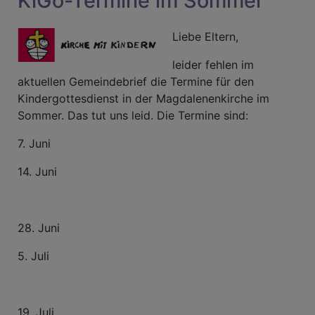
KiGo-Termine im Sommer
in
Aichig
Liebe Eltern,
leider fehlen im
aktuellen Gemeindebrief die Termine für den
Kindergottesdienst in der Magdalenenkirche im
Sommer. Das tut uns leid. Die Termine sind:
7. Juni
14. Juni
28. Juni
5. Juli
19. Juli