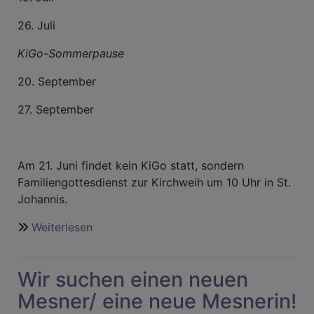
26. Juli
KiGo-Sommerpause
20. September
27. September
Am 21. Juni findet kein KiGo statt, sondern
Familiengottesdienst zur Kirchweih um 10 Uhr in St.
Johannis.
Weiterlesen
über
KiGo-
Termine
Wir suchen einen neuen
im
Sommer
Mesner/ eine neue Mesnerin!