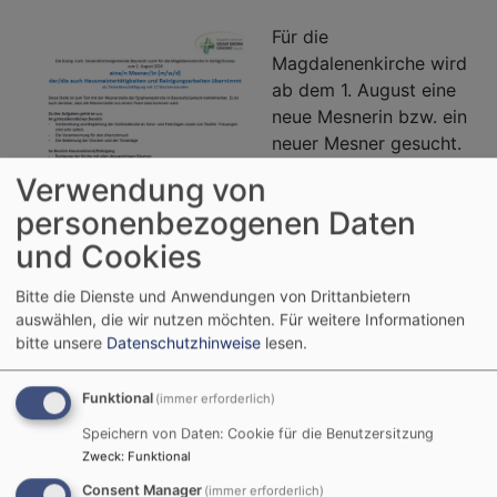
Für die
Magdalenenkirche wird
ab dem 1. August eine
neue Mesnerin bzw. ein
neuer Mesner gesucht.
Alle Details sind zu
Verwendung von
finden in der
personenbezogenen Daten
Ausschreibung:
und Cookies
Bitte die Dienste und Anwendungen von Drittanbietern
auswählen, die wir nutzen möchten.
Für weitere Informationen
bitte unsere
Datenschutzhinweise
lesen.
Weiterlesen
über
Wir
Funktional
suchen
(immer erforderlich)
einen
Speichern von Daten: Cookie für die Benutzersitzung
TAUFE
TRAUUNG
neuen
Zweck
:
Funktional
Mesner/
Consent Manager
(immer erforderlich)