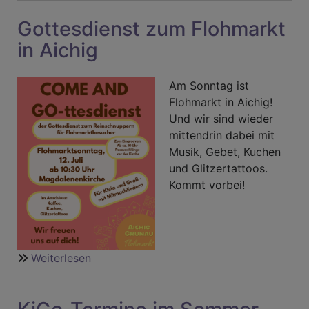
Gottesdienst zum Flohmarkt
in Aichig
Am Sonntag ist
Flohmarkt in Aichig!
Und wir sind wieder
mittendrin dabei mit
Musik, Gebet, Kuchen
und Glitzertattoos.
Kommt vorbei!
Weiterlesen
über
Gottesdienst
zum
Flohmarkt