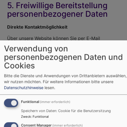
5. Freiwillige Bereitstellung
personenbezogener Daten
Direkte Kontaktmöglichkeit
Über unsere Website können Sie per E-Mail
und/oder über ein Kontaktformular direkt in Kontakt
Verwendung von
mit uns treten. Diese im Zusammenhang mit einer
personenbezogenen Daten und
Kontaktaufnahme zur Verfügung gestellten
Cookies
personenbezogenen Daten werden ausschließlich
für die Korrespondenz mit Ihnen genutzt und ohne
Bitte die Dienste und Anwendungen von Drittanbietern auswählen,
Ihre Einwilligung nicht an Dritte weitergegeben.
wir nutzen möchten.
Für weitere Informationen bitte unsere
Diese Daten verbleiben bei uns, bis Sie uns
Datenschutzhinweise
lesen.
entweder zur Löschung auffordern, Ihre Einwilligung
zur Speicherung widerrufen oder der Zweck für die
Funktional
(immer erforderlich)
Datenspeicherung entfällt. – Etwa wenn Ihre Anfrage
Speichern von Daten: Cookie für die Benutzersitzung
geklärt wurde. Abgesehen davon bleiben
Zweck
:
Funktional
gesetzliche Bestimmungen – insbesondere
Consent Manager
(immer erforderlich)
Aufbewahrungsfristen – unberührt. Diese