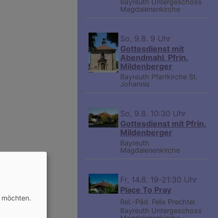
Bayreuth
Untergeschoss
Magdalenenkirche
So, 9.8. 9 Uhr
Gottesdienst mit
Abendmahl, Pfrin.
Mildenberger
Bayreuth
Pfarrkirche St.
Johannis
So, 9.8. 10:30 Uhr
Gottesdienst mit Pfrin.
Mildenberger
Bayreuth
Magdalenenkirche
Fr, 14.8. 19-21:30 Uhr
Place To Pray
n möchten.
Rel.-Päd. Felix Prechtel
Bayreuth
Untergeschoss
Magdalenenkirche