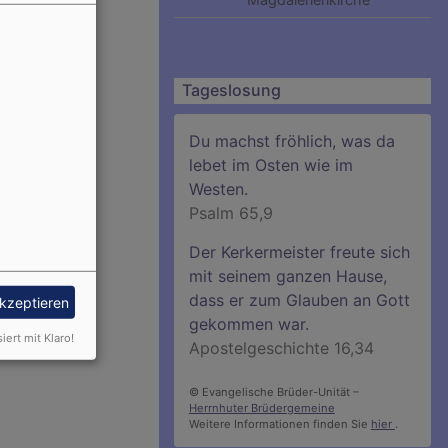
Tageslosung
Du machst fröhlich, was da
lebet im Osten wie im
Westen.
Psalm 65,9
Der Kerkermeister freute sich
mit seinem ganzen Hause,
dass er zum Glauben an Gott
akzeptieren
gekommen war.
siert mit Klaro!
Apostelgeschichte 16,34
© Evangelische Brüder-Unität –
Herrnhuter Brüdergemeine
Weitere Informationen finden Sie
hier
.