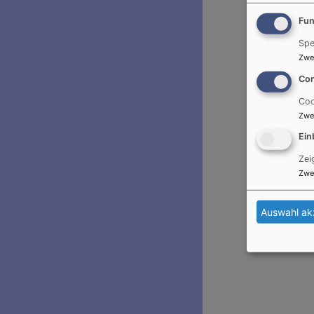
Fun
Spe
Zwe
Con
Coo
Zwe
Ein
Zei
Zwe
Auswahl ak